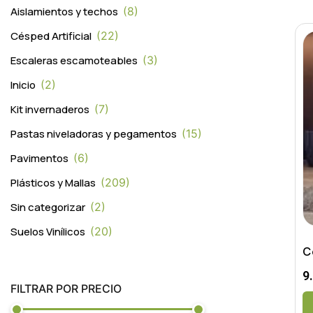
Aislamientos y techos
8
Césped Artificial
22
Escaleras escamoteables
3
Inicio
2
Kit invernaderos
7
Pastas niveladoras y pegamentos
15
Pavimentos
6
Plásticos y Mallas
209
Sin categorizar
2
Suelos Vinílicos
20
C
9
FILTRAR POR PRECIO