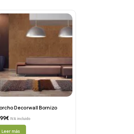
orcho Decorwall Bornizo
.99
€
IVA incluido
Leer más