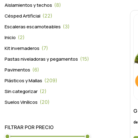
Aislamientos y techos
8
Césped Artificial
22
Escaleras escamoteables
3
Inicio
2
Kit invernaderos
7
Pastas niveladoras y pegamentos
15
Pavimentos
6
Plásticos y Mallas
209
Sin categorizar
2
Suelos Vinílicos
20
G
de
FILTRAR POR PRECIO