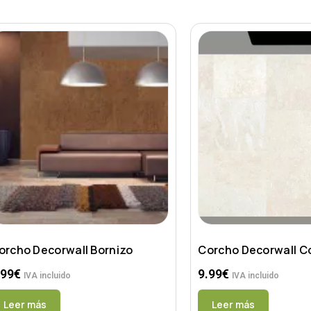
orcho Decorwall Bornizo
Corcho Decorwall C
.99
€
9.99
€
IVA incluido
IVA incluido
Leer más
Leer más