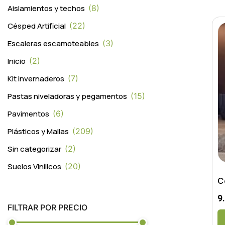
Aislamientos y techos
8
Césped Artificial
22
Escaleras escamoteables
3
Inicio
2
Kit invernaderos
7
Pastas niveladoras y pegamentos
15
Pavimentos
6
Plásticos y Mallas
209
Sin categorizar
2
Suelos Vinílicos
20
C
9
FILTRAR POR PRECIO