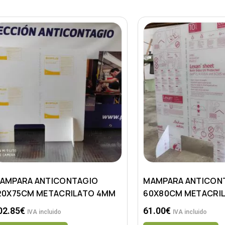
AMPARA ANTICONTAGIO
MAMPARA ANTICON
20X75CM METACRILATO 4MM
60X80CM METACRI
02.85
€
61.00
€
IVA incluido
IVA incluido