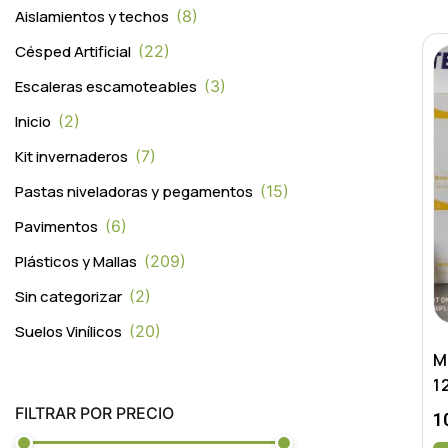
Aislamientos y techos
8
Césped Artificial
22
Escaleras escamoteables
3
Inicio
2
Kit invernaderos
7
Pastas niveladoras y pegamentos
15
Pavimentos
6
Plásticos y Mallas
209
Sin categorizar
2
Suelos Vinílicos
20
M
1
FILTRAR POR PRECIO
1