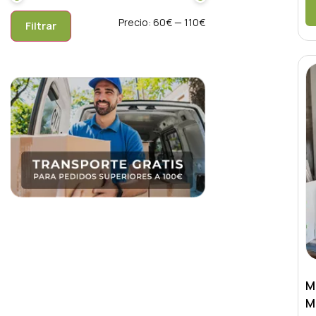
Precio:
60€
—
110€
Filtrar
M
M