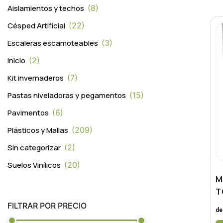
Aislamientos y techos
8
Césped Artificial
22
Escaleras escamoteables
3
Inicio
2
Kit invernaderos
7
Pastas niveladoras y pegamentos
15
Pavimentos
6
Plásticos y Mallas
209
Sin categorizar
2
Suelos Vinílicos
20
M
T
FILTRAR POR PRECIO
de