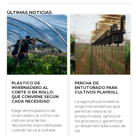
ÚLTIMAS NOTICIAS
PLÁSTICO DE
PERCHA DE
INVERNADERO AL
ENTUTORADO PARA
CORTE O EN ROLLO:
CULTIVOS PLAYROLL
QUÉ CONVIENE SEGÚN
CADA NECESIDAD
La agricultura moderna
exige herramientas que
Elegir entre plástico de
permitan mejorar la
invernadero al corte o en
productividad, optimizar
rollo es una de las
los procesos y garantizar
decisiones más habituales
un desarrollo adecuado de
cuando se va a instalar,
los