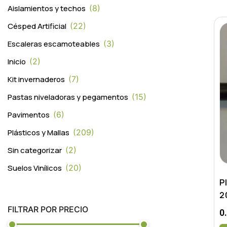
Aislamientos y techos
8
Césped Artificial
22
Escaleras escamoteables
3
Inicio
2
Kit invernaderos
7
Pastas niveladoras y pegamentos
15
Pavimentos
6
Plásticos y Mallas
209
Sin categorizar
2
Suelos Vinílicos
20
P
2
FILTRAR POR PRECIO
0