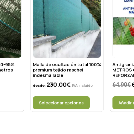
 90-95%
Malla de ocultación total 100%
Antigrani
metros
premium tejido raschel
METROS 
indesmallable
REFORZA
230.00
€
64.90
€
desde:
IVA incluido
Seleccionar opciones
Añadir 