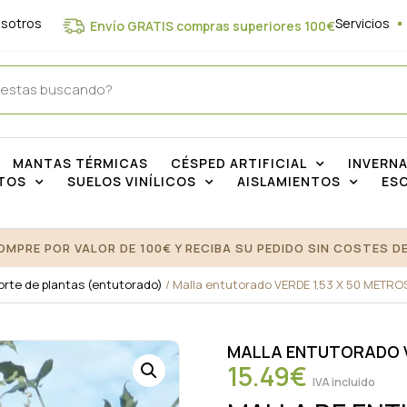
osotros
Servicios
Envío GRATIS compras superiores 100€
MANTAS TÉRMICAS
CÉSPED ARTIFICIAL
INVERN
TOS
SUELOS VINÍLICOS
AISLAMIENTOS
ES
OMPRE POR VALOR DE 100€ Y RECIBA SU PEDIDO SIN COSTES DE
orte de plantas (entutorado)
/ Malla entutorado VERDE 1,53 X 50 METRO
MALLA ENTUTORADO V
15.49
€
IVA incluido