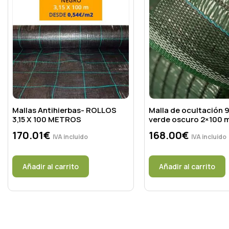
Mallas Antihierbas- ROLLOS
Malla de ocultación
3,15 X 100 METROS
verde oscuro 2×100 
170.01
€
168.00
€
IVA incluido
IVA incluido
Añadir al carrito
Añadir al carrito