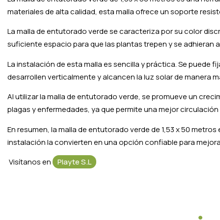
materiales de alta calidad, esta malla ofrece un soporte resiste
La malla de entutorado verde se caracteriza por su color disc
suficiente espacio para que las plantas trepen y se adhieran
La instalación de esta malla es sencilla y práctica. Se puede
desarrollen verticalmente y alcancen la luz solar de manera m
Al utilizar la malla de entutorado verde, se promueve un creci
plagas y enfermedades, ya que permite una mejor circulación d
En resumen, la malla de entutorado verde de 1,53 x 50 metros e
instalación la convierten en una opción confiable para mejorar 
Visítanos en
Playte S.L