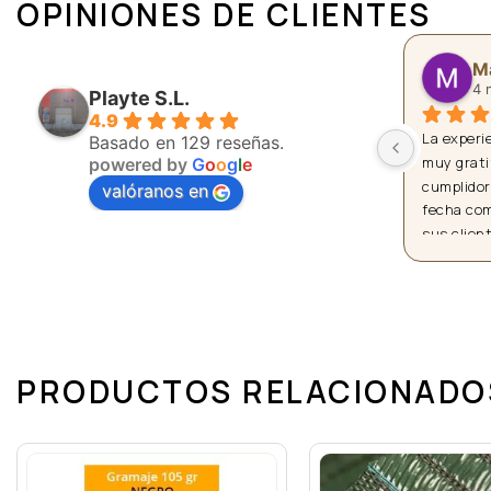
OPINIONES DE CLIENTES
Manuel Trívez
Anton
4 months ago
7 month
Playte S.L.
4.9
La experiencia con está empresa a sido 
llegó rapido y
Basado en 129 reseñas.
muy gratificante gente muy formal y 
powered by
G
o
o
g
l
e
cumplidora me sirvieron el pedido en la 
valóranos en
fecha comprometida mucha atención a 
sus clientes.
PRODUCTOS RELACIONADO