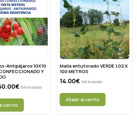
zo-Antipájaros 10X10
Malla entutorado VERDE 1,02 X
CONFECCIONADO Y
100 METROS
DO
14.00
€
IVA incluido
60.00
€
IVA incluido
Añadir al carrito
al carrito