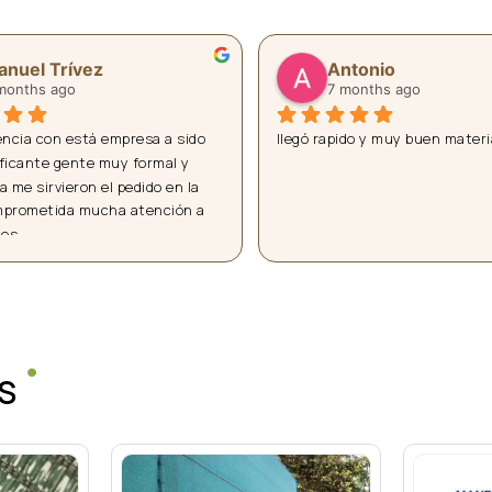
io
Emilio Moreno
s ago
8 months ago
 muy buen materia
Buena?calidad, buen trato y buen 
servicio
Sin olvidarmos del precio que tambié
relacionado todo
S