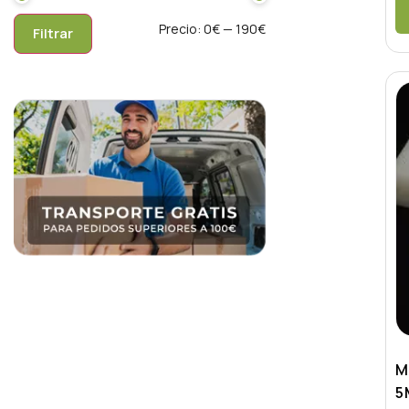
Precio:
0€
—
190€
Filtrar
M
5