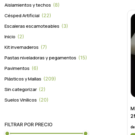
Aislamientos y techos
8
Césped Artificial
22
Escaleras escamoteables
3
Inicio
2
Kit invernaderos
7
Pastas niveladoras y pegamentos
15
Pavimentos
6
Plásticos y Mallas
209
Sin categorizar
2
Suelos Vinílicos
20
M
2
FILTRAR POR PRECIO
de