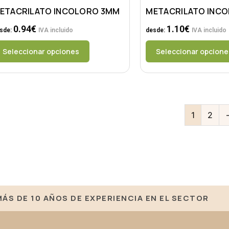
ETACRILATO INCOLORO 3MM
METACRILATO INC
0.94
€
1.10
€
sde:
IVA incluido
desde:
IVA incluido
Seleccionar opciones
Seleccionar opcione
1
2
MÁS DE 10 AÑOS DE EXPERIENCIA EN EL SECTOR