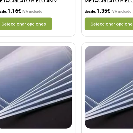
ETACRILATO HIELO 4MM
METACRILATO HIEL
1.16
€
1.35
€
sde:
IVA incluido
desde:
IVA incluido
Seleccionar opciones
Seleccionar opcione