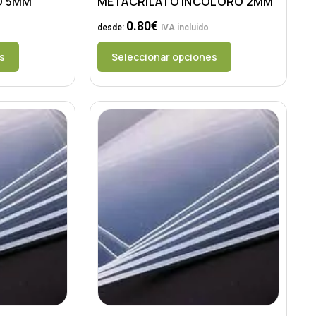
O 5MM
METACRILATO INCOLORO 2MM
0.80
€
desde:
IVA incluido
s
Seleccionar opciones