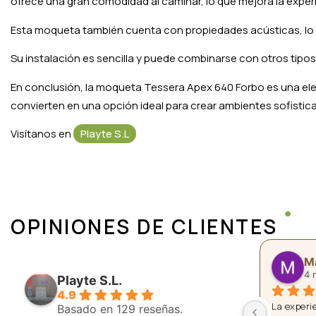
ofrece una gran comodidad al caminar, lo que mejora la experi
Esta moqueta también cuenta con propiedades acústicas, lo qu
Su instalación es sencilla y puede combinarse con otros tipos
En conclusión, la moqueta Tessera Apex 640 Forbo es una elec
convierten en una opción ideal para crear ambientes sofistic
Visítanos en
Playte S.L
OPINIONES DE CLIENTES
Emilio Moreno
Cr
8 months ago
8 
Playte S.L.
4.9
Buena?calidad, buen trato y buen 
He compra
Basado en 129 reseñas.