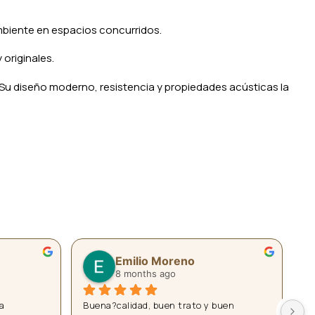
ambiente en espacios concurridos.
originales.
 Su diseño moderno, resistencia y propiedades acústicas la
Mis Regalos con Fotos
9 months ago
claradas 
No solo tienen una gran variedad de 
Tr