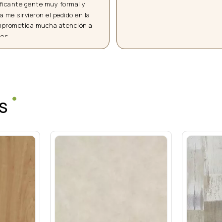
e repetiré cuando lo necesite. 
con rapidez. Envíos bien empa
esorado muy bien, y las dos 
muy buena gestión.
y amables.
Productos de calidad y durader
garantía.
Muy recomendables.
S