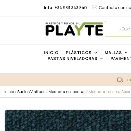
Info:
+34 983 343 840
Contacta con n
INICIO
PLÁSTICOS
MALLAS
PASTAS NIVELADORAS
PAVIMEN
C
Inicio
/
Suelos Vinílicos
/
Moqueta en losetas
/ Moqueta tessera Apex