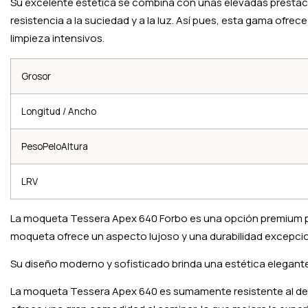
Su excelente estética se combina con unas elevadas prestacio
resistencia a la suciedad y a la luz. Así pues, esta gama ofre
limpieza intensivos.
Grosor
Longitud / Ancho
PesoPeloAltura
LRV
La moqueta Tessera Apex 640 Forbo es una opción premium para
moqueta ofrece un aspecto lujoso y una durabilidad excepcio
Su diseño moderno y sofisticado brinda una estética elegant
La moqueta Tessera Apex 640 es sumamente resistente al des