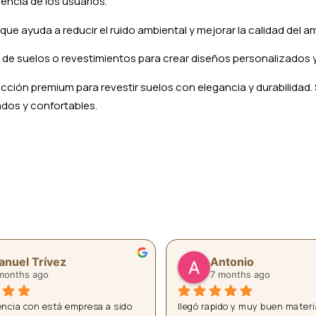
encia de los usuarios.
e ayuda a reducir el ruido ambiental y mejorar la calidad del 
 de suelos o revestimientos para crear diseños personalizados y 
ción premium para revestir suelos con elegancia y durabilidad.
ados y confortables.
istian SP
M RV
months ago
8 months ago
do dos veces en Playte, y la 
Estupendos. Todas las dudas a