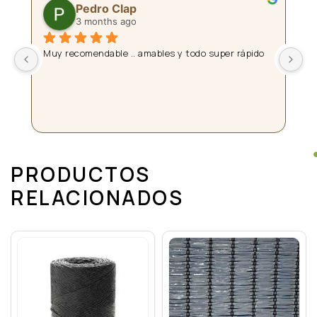
Pedro Clap
3 months ago
 
Muy recomendable .. amables y todo super rápido
La
pl
a
Da
fi
PRODUCTOS
RELACIONADOS