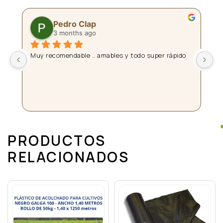
Pedro Clap
3 months ago
 
Muy recomendable .. amables y todo super rápido
La
pl
a
Da
fi
PRODUCTOS
RELACIONADOS