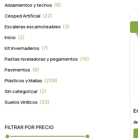
Aislamientos y techos
8
Césped Artificial
22
Escaleras escamoteables
3
Inicio
2
Kit invernaderos
7
Pastas niveladoras y pegamentos
15
Pavimentos
6
Plásticos y Mallas
209
Sin categorizar
2
Suelos Vinílicos
20
E
de
FILTRAR POR PRECIO