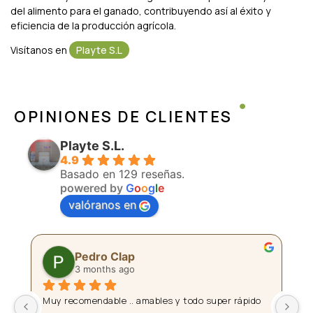
del alimento para el ganado, contribuyendo así al éxito y
eficiencia de la producción agrícola.
Visítanos en
Playte S.L
OPINIONES DE CLIENTES
Playte S.L.
4.9
Basado en 129 reseñas.
powered by
G
o
o
g
l
e
valóranos en
Pedro Clap
3 months ago
 
Muy recomendable .. amables y todo super rápido
La