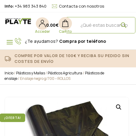
Info:
+34 983 343 840
Contacta con nosotros
0.00
€
¿Te ayudamos?
Compra por teléfono
COMPRE POR VALOR DE 100€ Y RECIBA SU PEDIDO SIN
COSTES DE ENVÍO
Inicio
/
Plásticos y Mallas
/
Plásticos Agricultura
/
Plásticos de
ensilaje
/ Ensilaje negro g/700 – ROLLOS
¡OFERTA!