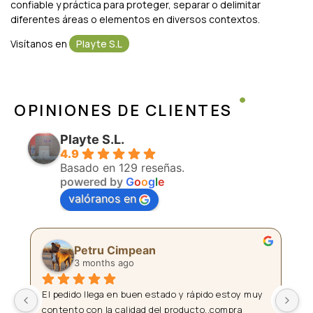
confiable y práctica para proteger, separar o delimitar
diferentes áreas o elementos en diversos contextos.
Visítanos en
Playte S.L
OPINIONES DE CLIENTES
Playte S.L.
4.9
Basado en 129 reseñas.
powered by
G
o
o
g
l
e
valóranos en
Pedro Clap
3 months ago
 
Muy recomendable .. amables y todo super rápido
La
pl