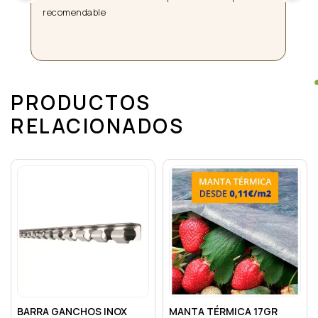
a
Da
fi
PRODUCTOS
RELACIONADOS
BARRA GANCHOS INOX
MANTA TÉRMICA 17GR