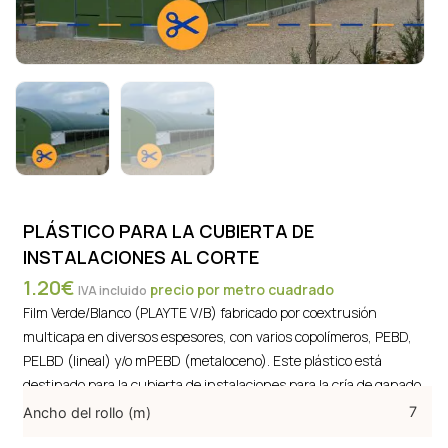
PLÁSTICO PARA LA CUBIERTA DE
INSTALACIONES AL CORTE
1.20
€
precio por metro cuadrado
IVA incluido
Film Verde/Blanco (PLAYTE V/B) fabricado por coextrusión
multicapa en diversos espesores, con varios copolímeros, PEBD,
PELBD (lineal) y/o mPEBD (metaloceno). Este plástico está
destinado para la cubierta de instalaciones para la cría de ganado.
BOBINAS DE 7X130 METROS ESPESOR GALGA 1000
7
Ancho del rollo (m)