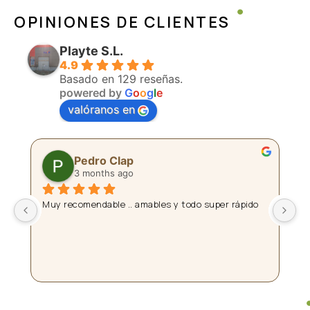
OPINIONES DE CLIENTES
Playte S.L.
4.9
Basado en 129 reseñas.
powered by
G
o
o
g
l
e
valóranos en
Pedro Clap
3 months ago
 
Muy recomendable .. amables y todo super rápido
La
pl
a
Da
fi